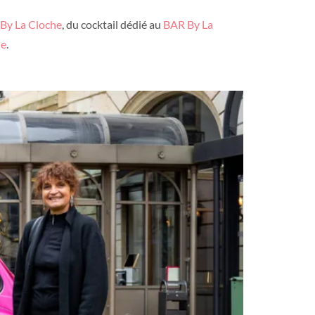
By La Cloche
, du cocktail dédié au
BAR By La
he
.