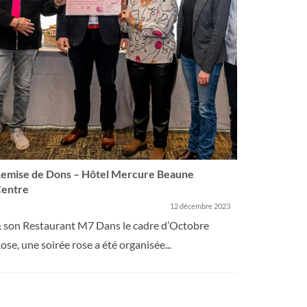
emise de Dons – Hôtel Mercure Beaune
Centre Ge
entre
dons
12 décembre 2023
 son Restaurant M7 Dans le cadre d’Octobre
Nous avons
ose, une soirée rose a été organisée...
Georges Fr