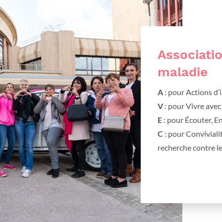
Associati
maladie
A
: pour Actions d
V
: pour Vivre avec
E
: pour Écouter, E
C
: pour Convivialit
recherche contre l