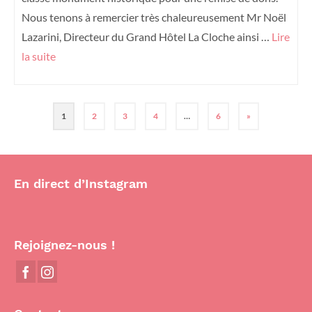
Nous tenons à remercier très chaleureusement Mr Noël
Lazarini, Directeur du Grand Hôtel La Cloche ainsi …
Lire
la suite
1
2
3
4
…
6
»
En direct d’Instagram
Rejoignez-nous !