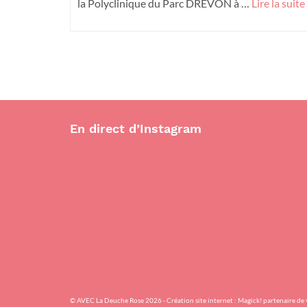
la Polyclinique du Parc DREVON à …
Lire la suite
En direct d’Instagram
© AVEC La Deuche Rose 2026 - Création site internet :
Magick! partenaire de