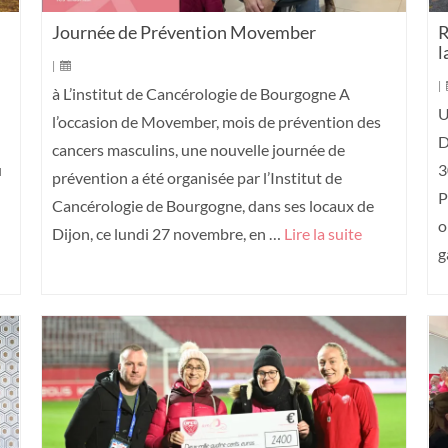
Journée de Prévention Movember
R
l
|
|
à L’institut de Cancérologie de Bourgogne A
U
l’occasion de Movember, mois de prévention des
D
cancers masculins, une nouvelle journée de
u
3
prévention a été organisée par l’Institut de
P
Cancérologie de Bourgogne, dans ses locaux de
o
Dijon, ce lundi 27 novembre, en …
Lire la suite
g