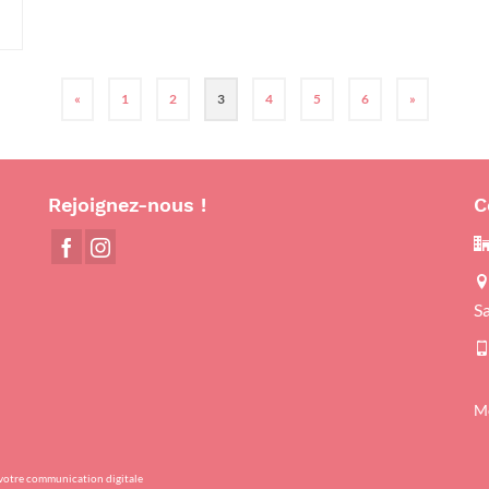
«
1
2
3
4
5
6
»
Rejoignez-nous !
C
S
Me
 votre communication digitale