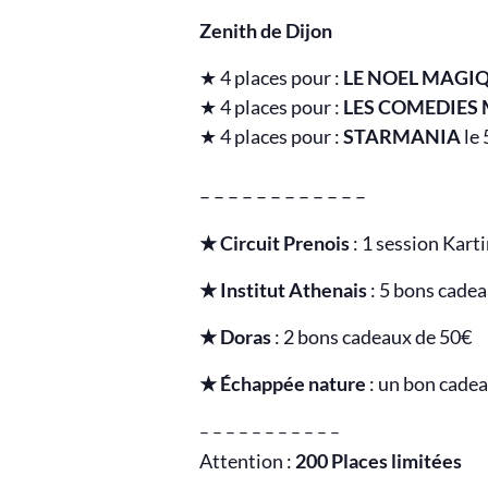
Zenith de Dijon
★ 4 places pour :
LE NOEL MAGI
★ 4 places pour :
LES COMEDIES
★ 4 places pour :
STARMANIA
le
– – – – – – – – – – – –
★ Circuit Prenois
: 1 session Kart
★ Institut Athenais
: 5 bons cade
★ Doras
: 2 bons cadeaux de 50€
★ Échappée nature
: un bon cadea
– – – – – – – – – – –
Attention :
200 Places limitées