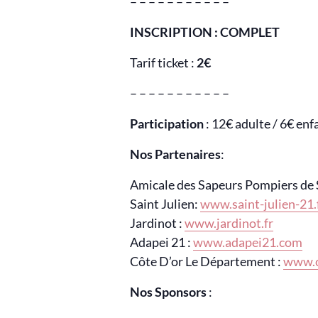
– – – – – – – – – – –
INSCRIPTION : COMPLET
Tarif ticket :
2€
– – – – – – – – – – –
Participation
: 12€ adulte / 6€ enf
Nos Partenaires
:
Amicale des Sapeurs Pompiers de S
Saint Julien:
www.saint-julien-21.
Jardinot :
www.jardinot.fr
Adapei 21 :
www.adapei21.com
Côte D’or Le Département :
www.c
Nos Sponsors
: