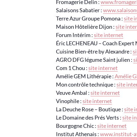
Fromagerie Delin :
www.fromageri
Salaisons Sabatier :
www.salaisons
Terre Azur Groupe Pomona :
site 
Maison Hôtelière Dijon :
site inte
Forum Intérim :
site internet
Éric LECHENEAU – Coach Expert 
Cuisine Bien-être by Alexandre :
s
AGRO DFG légume Saint julien :
s
Com 1 Chou :
site internet
Amélie GEM Lithérapie :
Amélie 
Mon contrôle technique :
site inte
Veuve Ambal :
site internet
Vinophile :
site internet
La Deuche Rose – Boutique :
site 
Le Domaine des Prés Verts :
site i
Bourgogne Chic :
site internet
Institut Athenais :
www.institut-a