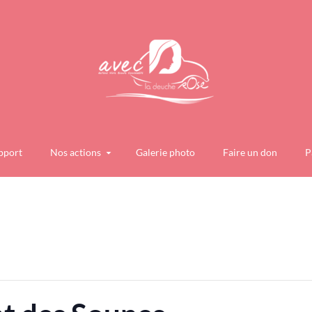
pport
Nos actions
Galerie photo
Faire un don
P