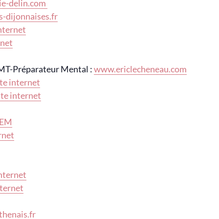
e-delin.com
-dijonnaises.fr
internet
rnet
MT-Préparateur Mental :
www.ericlecheneau.com
ite internet
ite internet
GEM
rnet
internet
nternet
thenais.fr