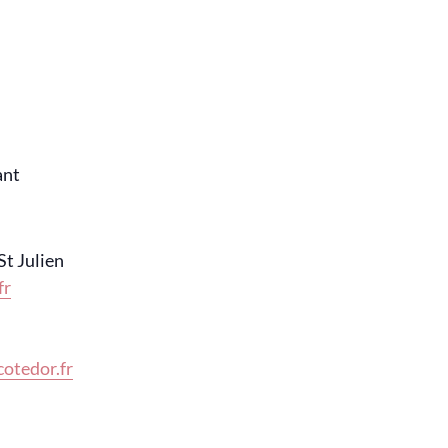
ant
t Julien
fr
otedor.fr