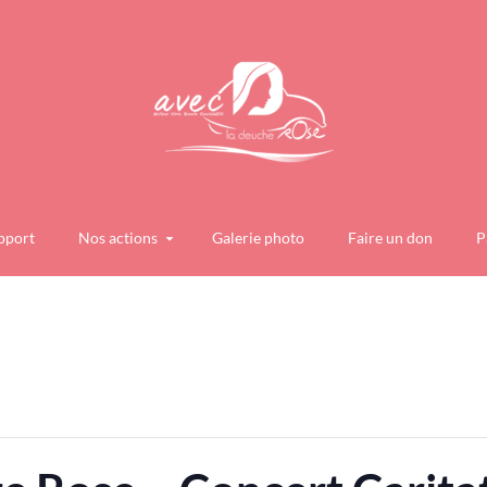
pport
Nos actions
Galerie photo
Faire un don
P