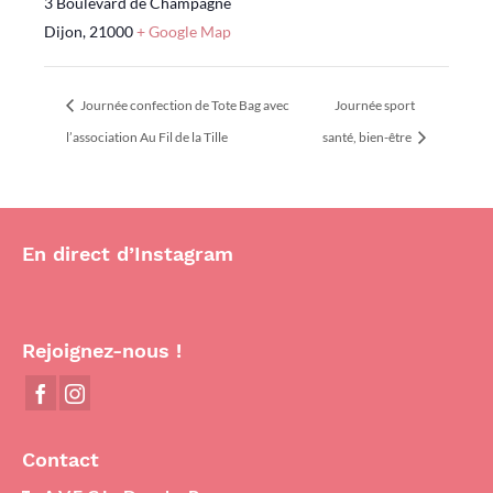
3 Boulevard de Champagne
Dijon
,
21000
+ Google Map
Journée confection de Tote Bag avec
Journée sport
l’association Au Fil de la Tille
santé, bien-être
En direct d’Instagram
Rejoignez-nous !
Contact