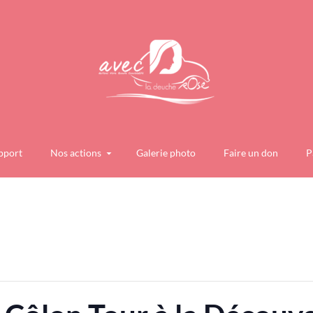
pport
Nos actions
Galerie photo
Faire un don
P