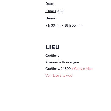
Date :
3 mars 2023
Heure :
9 h 30 min - 18 h 00 min
LIEU
Quétigny
Avenue de Bourgogne
Quétigny
,
21800
+ Google Map
Voir Lieu site web