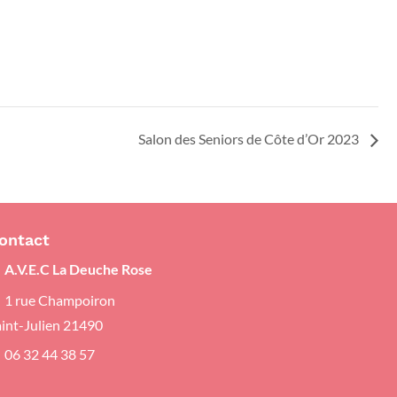
Salon des Seniors de Côte d’Or 2023
ontact
A.V.E.C La Deuche Rose
1 rue Champoiron
aint-Julien 21490
06 32 44 38 57