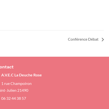
Conférence Débat
ontact
A.V.E.C La Deuche Rose
1 rue Champoiron
aint-Julien 21490
06 32 44 38 57