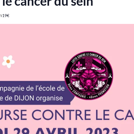
le cancer du sein
n
19€