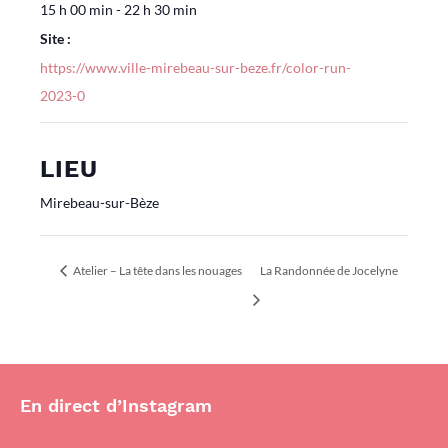
15 h 00 min - 22 h 30 min
Site :
https://www.ville-mirebeau-sur-beze.fr/color-run-
2023-0
LIEU
Mirebeau-sur-Bèze
Atelier – La tête dans les nouages
La Randonnée de Jocelyne
En direct d’Instagram